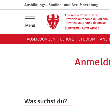
Springe direkt zur Hauptnavigation
Springe direkt zum Inhalt
Ausbildungs-, Studien- und Berufsberatung
Menü
AUSBILDUNGEN
BERUFE
STUDIUM
ANER
Anmeldu
Was suchst du?