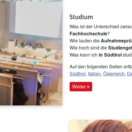
Studium
Was ist der Unterschied zwis
Fachhochschule
?
Wie laufen die
Aufnahmeprü
Wie hoch sind die
Studieng
Was kann ich
in Südtirol
stud
Auf den folgenden Seiten erf
Südtirol
,
Italien
,
Österreich
,
De
Weiter