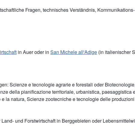
rtschaftliche Fragen, technisches Verständnis, Kommunikations-
rtschaft
in Auer oder in
San Michele all'Adige
(in italienischer 
en: Scienze e tecnologie agrarie e forestali oder Biotecnologie
ze della pianificazione territoriale, urbanistica, paesaggistica
 e la natura, Scienze zootecniche e tecnologie delle produzioni 
r Land- und Forstwirtschaft in Berggebieten oder Lebensmittel