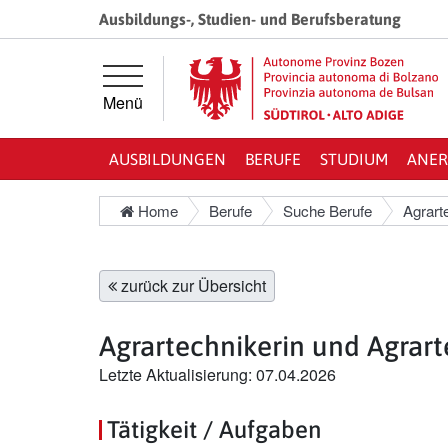
Springe direkt zur Hauptnavigation
Springe direkt zum Inhalt
Ausbildungs-, Studien- und Berufsberatung
Menü
AUSBILDUNGEN
BERUFE
STUDIUM
ANER
Home
Berufe
Suche Berufe
Agrart
zurück zur Übersicht
Agrartechnikerin und Agrart
Letzte Aktualisierung: 07.04.2026
Tätigkeit / Aufgaben