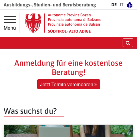
Springe direkt zur Hauptnavigation
Springe direkt zum Inhalt
Ausbildungs-, Studien- und Berufsberatung
DE
IT
Menü
Su
Anmeldung für eine kostenlose
Beratung!
Jetzt Termin vereinbaren
Was suchst du?